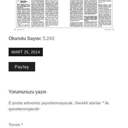
Okundu Sayısı:
5.243
MART 25, 2014
Paylaş
Yorumunuzu yazın
E-posta adresiniz yayınlanmayacak.
Gerekli alanlar
*
ile
işaretlenmişlerdir
Yorum
*