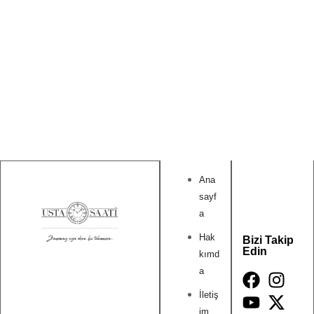
Ana
sayf
a
Hak
Bizi Takip
Edin
kımd
a
İletiş
im