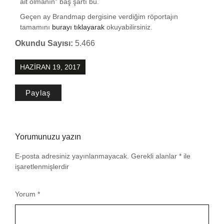
ait olmanın” baş şartı bu.
Geçen ay Brandmap dergisine verdiğim röportajın
tamamını
burayı tıklayarak
okuyabilirsiniz.
Okundu Sayısı:
5.466
HAZIRAN 19, 2017
Paylaş
Yorumunuzu yazın
E-posta adresiniz yayınlanmayacak.
Gerekli alanlar
*
ile
işaretlenmişlerdir
Yorum
*