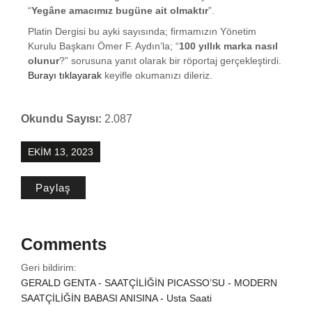
“
Yegâne amacımız bugüne ait olmaktır
”.
Platin Dergisi bu ayki sayısında; firmamızın Yönetim
Kurulu Başkanı Ömer F. Aydın’la; “
100 yıllık marka nasıl
olunur
?” sorusuna yanıt olarak bir röportaj gerçekleştirdi.
Burayı tıklayarak
keyifle okumanızı dileriz.
Okundu Sayısı:
2.087
EKIM 13, 2023
Paylaş
Comments
Geri bildirim:
GERALD GENTA - SAATÇİLİĞİN PICASSO’SU - MODERN
SAATÇİLİĞİN BABASI ANISINA - Usta Saati