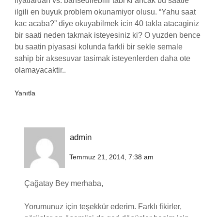
fiyatlardan vs. bahsedilebilir tabi ki ancak bu saatle
ilgili en buyuk problem okunamiyor olusu. “Yahu saat
kac acaba?” diye okuyabilmek icin 40 takla atacaginiz
bir saati neden takmak isteyesiniz ki? O yuzden bence
bu saatin piyasasi kolunda farkli bir sekle semale
sahip bir aksesuvar tasimak isteyenlerden daha ote
olamayacaktir..
Yanıtla
admin
Temmuz 21, 2014, 7:38 am
Çağatay Bey merhaba,
Yorumunuz için teşekkür ederim. Farklı fikirler,