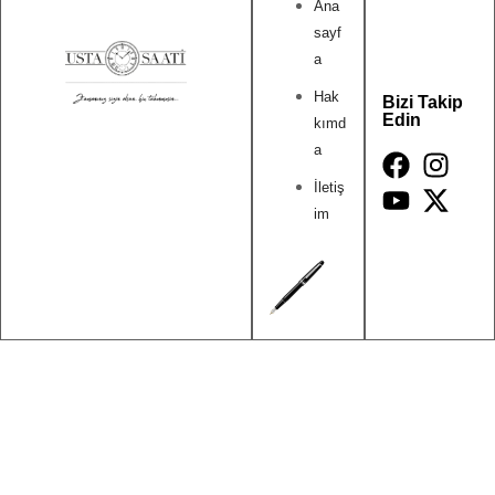
Ana
sayf
a
Hak
Bizi Takip
Edin
kımd
a
İletiş
im