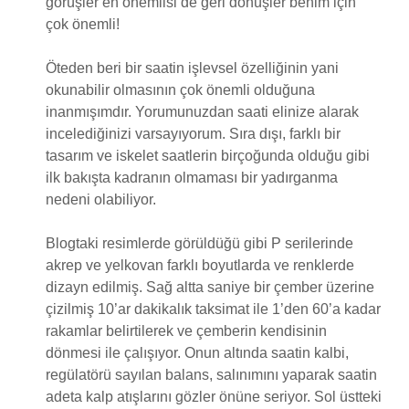
görüşler en önemlisi de geri dönüşler benim için
çok önemli!
Öteden beri bir saatin işlevsel özelliğinin yani
okunabilir olmasının çok önemli olduğuna
inanmışımdır. Yorumunuzdan saati elinize alarak
incelediğinizi varsayıyorum. Sıra dışı, farklı bir
tasarım ve iskelet saatlerin birçoğunda olduğu gibi
ilk bakışta kadranın olmaması bir yadırganma
nedeni olabiliyor.
Blogtaki resimlerde görüldüğü gibi P serilerinde
akrep ve yelkovan farklı boyutlarda ve renklerde
dizayn edilmiş. Sağ altta saniye bir çember üzerine
çizilmiş 10’ar dakikalık taksimat ile 1’den 60’a kadar
rakamlar belirtilerek ve çemberin kendisinin
dönmesi ile çalışıyor. Onun altında saatin kalbi,
regülatörü sayılan balans, salınımını yaparak saatin
adeta kalp atışlarını gözler önüne seriyor. Sol üstteki