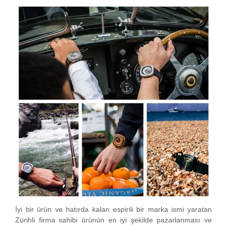
İyi bir ürün ve hatırda kalan espirili bir marka ismi yaratan
Zürihli firma sahibi ürünün en iyi şekilde pazarlanması ve