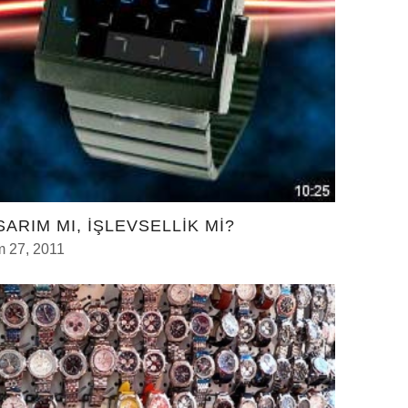
SARIM MI, İŞLEVSELLİK Mİ?
m 27, 2011