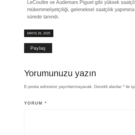
LeCoultre ve Audemars Piguet gibi yüksek saatçilik 
mükemmeliyetçiliği, geleneksel saatçilik yapımına b
sürede tanındı.
MAYIS 26, 2025
Paylaş
Yorumunuzu yazın
E-posta adresiniz yayınlanmayacak.
Gerekli alanlar
*
ile i
YORUM
*