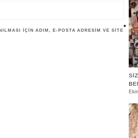
LMASI IÇIN ADIM, E-POSTA ADRESIM VE SITE
Sİ
BE
Eki