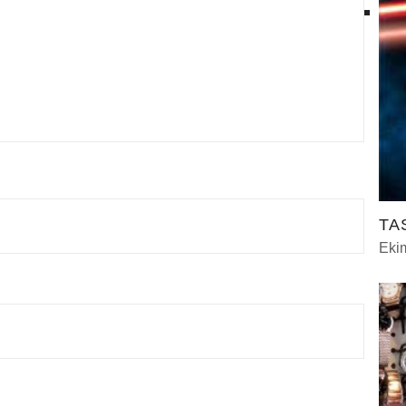
TA
Eki