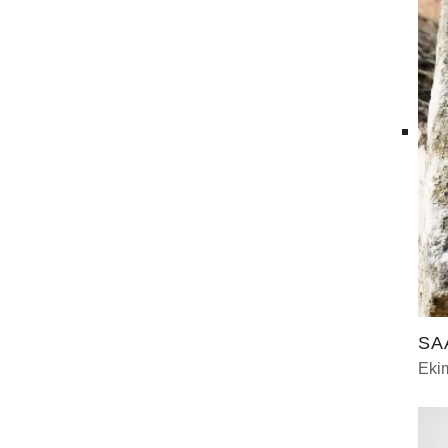
SA
Eki