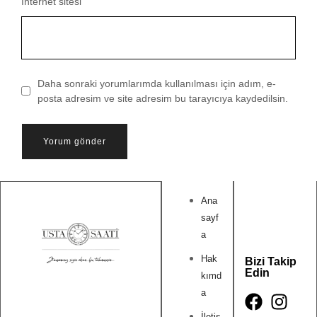
İnternet sitesi
Daha sonraki yorumlarımda kullanılması için adım, e-
posta adresim ve site adresim bu tarayıcıya kaydedilsin.
Ana
sayf
a
Hak
Bizi Takip
Edin
kımd
a
İletiş