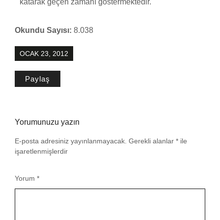
katarak geçen zamanı göstermektedir.
Okundu Sayısı:
8.038
OCAK 23, 2012
Paylaş
Yorumunuzu yazın
E-posta adresiniz yayınlanmayacak.
Gerekli alanlar
*
ile
işaretlenmişlerdir
Yorum
*