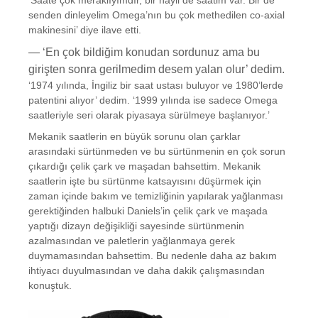
‘Saate çok meraklıyımdır, bir hayli de saatim var. Bir de
senden dinleyelim Omega’nın bu çok methedilen co-axial
makinesini’ diye ilave etti.
— ‘En çok bildiğim konudan sordunuz ama bu
girişten sonra gerilmedim desem yalan olur’ dedim.
‘1974 yılında, İngiliz bir saat ustası buluyor ve 1980’lerde
patentini alıyor’ dedim. ‘1999 yılında ise sadece Omega
saatleriyle seri olarak piyasaya sürülmeye başlanıyor.’
Mekanik saatlerin en büyük sorunu olan çarklar
arasındaki sürtünmeden ve bu sürtünmenin en çok sorun
çıkardığı çelik çark ve maşadan bahsettim. Mekanik
saatlerin işte bu sürtünme katsayısını düşürmek için
zaman içinde bakım ve temizliğinin yapılarak yağlanması
gerektiğinden halbuki Daniels’in çelik çark ve maşada
yaptığı dizayn değişikliği sayesinde sürtünmenin
azalmasından ve paletlerin yağlanmaya gerek
duymamasından bahsettim. Bu nedenle daha az bakım
ihtiyacı duyulmasından ve daha dakik çalışmasından
konuştuk.