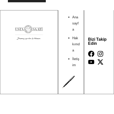
Ana
sayf
a
Hak
Bizi Takip
Edin
kımd
a
İletiş
im