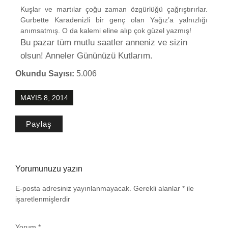
Kuşlar ve martılar çoğu zaman özgürlüğü çağrıştırırlar.
Gurbette Karadenizli bir genç olan Yağız’a yalnızlığı
anımsatmış. O da kalemi eline alıp çok güzel yazmış!
Bu pazar tüm mutlu saatler anneniz ve sizin
olsun! Anneler Gününüzü Kutlarım.
Okundu Sayısı:
5.006
MAYIS 8, 2014
Paylaş
Yorumunuzu yazın
E-posta adresiniz yayınlanmayacak.
Gerekli alanlar
*
ile
işaretlenmişlerdir
Yorum
*