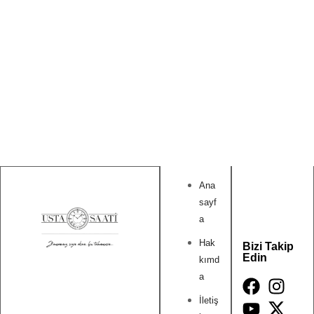
Ana
sayf
a
Hak
Bizi Takip
Edin
kımd
a
İletiş